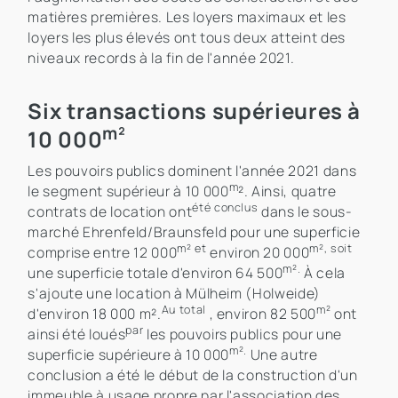
matières premières. Les loyers maximaux et les
loyers les plus élevés ont tous deux atteint des
niveaux records à la fin de l'année 2021.
Six transactions supérieures à
m²
10 000
Les pouvoirs publics dominent l'année 2021 dans
m
le segment supérieur à 10 000
². Ainsi, quatre
été conclus
contrats de location ont
dans le sous-
marché Ehrenfeld/Braunsfeld pour une superficie
m² et
m², soit
comprise entre 12 000
environ 20 000
m².
une superficie totale d'environ 64 500
À cela
s'ajoute une location à Mülheim (Holweide)
Au total
m²
d'environ 18 000 m².
, environ 82 500
ont
par
ainsi été loués
les pouvoirs publics pour une
m².
superficie supérieure à 10 000
Une autre
conclusion a été le début de la construction d'un
immeuble à usage propre par l'association des