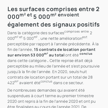
Les surfaces comprises entre 2
m² et
m² envoient
000
5 000
également des signaux positifs
comprises entre
Dans la catégorie des surfaces
2
m² et
m²
est
000
5 000
, une nette amélioration
perceptible par rapport à l'année précédente. À la
fin de l'année,
15 contrats de location portant
m²
conclus
sur environ 53 000
au total
ont été
dans cette catégorie
.
Cette reprise était déjà
perceptible au milieu de l'année et s'est poursuivie
jusqu'à la fin de l'année. En 2020, seuls huit
contrats de location portant sur un total de 28
m²
conclus
422
avaient été
dans ce secteur.
De nombreuses demandes qui avaient été
suspendues à court terme au premier trimestre
2020 ont repris à la fin de l'année 2020 et ont pu
être finalisées au cours de l'année 2021. De