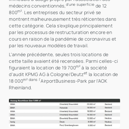
d'une superficie
médecins conventionnés,
de 12
m².
800
Les entreprises du secteur privé se
montrent malheureusement très réticentes dans
cette catégorie. Cela s'explique principalement
par les processus de restructuration encore en
cours en raison de la pandémie de coronavirus et
par les nouveaux modèles de travail.
L'année précédente, seules trois locations de
cette taille avaient été recensées. Parmi celles-ci
m²
figuraient la location de 19 700
à la société
et
d'audit KPMG AG à Cologne/Deutz
la location de
m² dans l'
18 000
AirportBusiness-Park par l'AOK
Rheinland.