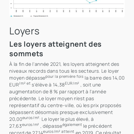
Loyers
Les loyers atteignent des
sommets
À la fin de l'année 2021, les loyers atteignent des
niveaux records dans tous les secteurs. Le loyer
pour la première fois
moyen dépasse
la barre des 14,00
/m² et
EUR/m²
EUR
s'élève à 14,38
, soit une
augmentation de 8 % par rapport à l'année
précédente. Le loyer moyen n'est pas
représentatif du centre-ville, où les prix proposés
dépassent désormais presque exclusivement
euros/m².
20,00
Le loyer le plus élevé, à
euros/m²
également
27,63
, dépasse
le précédent
euros/m² atteint
record de 27,14
en 2019. Ce résultat