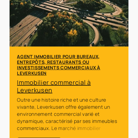
AGENT IMMOBILIER POUR BUREAUX,
ENTREPÔTS, RESTAURANTS OU
INVESTISSEMENTS COMMERCIAUX À
LEVERKUSEN
Immobilier commercial à
Leverkusen
Outre une histoire riche et une culture
vivante, Leverkusen offre également un
environnement commercial varié et
dynamique, caractérisé par ses immeubles
commerciaux. Le marché immobilier
commercial local de Leverkusen est une