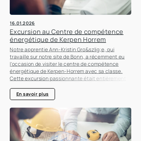
16.01.2026
Excursion au Centre de compétence
énergétique de Kerpen Horrem
Notre apprentie Ann-Kristin Gro&szlig;e, qui
travaille sur notre site de Bonn, a récemment eu
l'occasion de visiter le centre de compétence
énergétique de Kerpen-Horrem avec sa classe.
Cette excursion passionnante était entièrement
consacrée à l'efficacité énergétique dans les
bâtiments, un sujet qui prend de plus en plus
En savoir plus
d'importance dans le secteur immobilier.