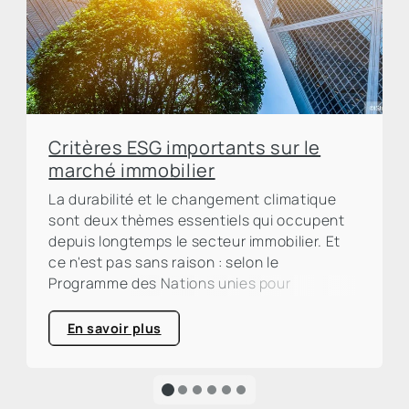
Critères ESG importants sur le
marché immobilier
La durabilité et le changement climatique
sont deux thèmes essentiels qui occupent
depuis longtemps le secteur immobilier. Et
ce n'est pas sans raison : selon le
Programme des Nations unies pour
l'environnement (PNUE), le secteur de la
construction et de l'immobilier est
En savoir plus
responsable d'environ un tiers des émissions
mondiales de CO₂. Un pourcentage élevé qui
appelle à l'action et souligne clairement
l'urgence d'une transformation écologique.