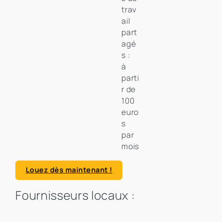
trav
ail
part
agé
s :
à
parti
r de
100
euro
s
par
mois
Louez dès maintenant !
Fournisseurs locaux :