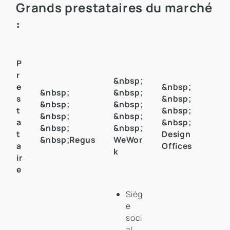
Grands prestataires du marché
:
P
r
&nbsp;
e
&nbsp;
&nbsp;
&nbsp;
s
&nbsp;
&nbsp;
&nbsp;
t
&nbsp;
&nbsp;
&nbsp;
a
&nbsp;
&nbsp;
&nbsp;
t
Design
&nbsp;Regus
WeWor
a
Offices
k
ir
e
Sièg
e
soci
al