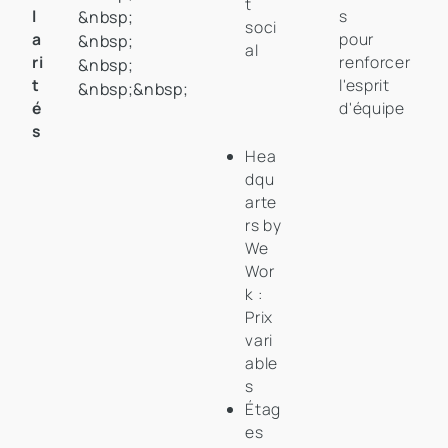
t
l
s
&nbsp;
soci
a
pour
&nbsp;
al
ri
renforcer
&nbsp;
t
l'esprit
&nbsp;&nbsp;
é
d'équipe
s
Hea
dqu
arte
rs by
We
Wor
k :
Prix
vari
able
s
Étag
es