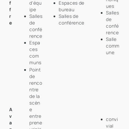
f
d'équ
Espaces de
ues
f
ipe
bureau
Salles
r
Salles
Salles de
de
e
de
conférence
confé
confé
rence
rence
Salle
Espa
comm
ces
une
com
muns
Point
de
renco
ntre
de la
scèn
A
e
v
entre
convi
a
prene
vial