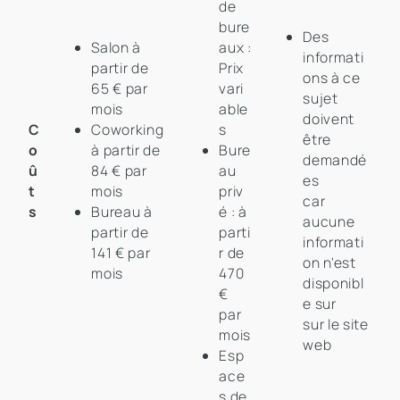
de
bure
Des
Salon à
aux :
informati
partir de
Prix
ons à ce
65 € par
vari
sujet
mois
able
doivent
C
Coworking
s
être
o
à partir de
Bure
demandé
û
84 € par
au
es
t
mois
priv
car
s
Bureau à
é : à
aucune
partir de
parti
informati
141 € par
r de
on n'est
mois
470
disponibl
€
e sur
par
sur le site
mois
web
Esp
ace
s de