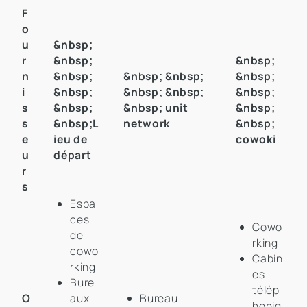
F
o
u
&nbsp;
r
&nbsp;
&nbsp;
n
&nbsp;
&nbsp; &nbsp;
&nbsp;
i
&nbsp;
&nbsp; &nbsp;
&nbsp;
s
&nbsp;
&nbsp; unit
&nbsp;
s
&nbsp;L
network
&nbsp;
e
ieu de
cowoki
u
départ
r
s
Espa
ces
Cowo
de
rking
cowo
Cabin
rking
es
Bure
télép
O
aux
Bureau
honiq