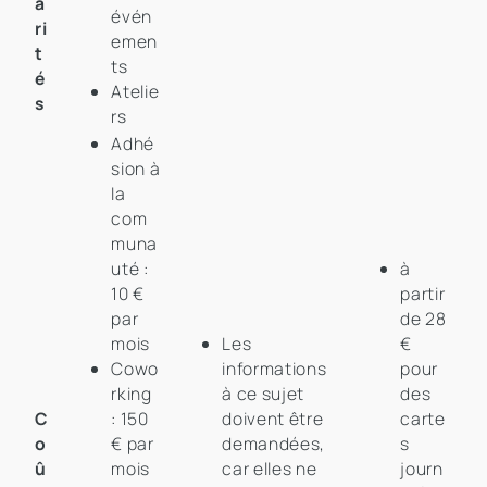
a
évén
ri
emen
t
ts
é
Atelie
s
rs
Adhé
sion à
la
com
muna
uté :
à
10 €
partir
par
de 28
mois
Les
€
Cowo
informations
pour
rking
à ce sujet
des
C
: 150
doivent être
carte
o
€ par
demandées,
s
û
mois
car elles ne
journ