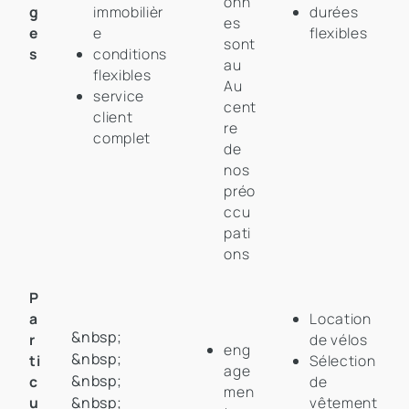
onn
g
immobilièr
durées
es
e
e
flexibles
sont
s
conditions
au
flexibles
Au
service
cent
client
re
complet
de
nos
préo
ccu
pati
ons
P
a
Location
&nbsp;
r
de vélos
eng
&nbsp;
ti
Sélection
age
&nbsp;
c
de
men
u
&nbsp;
vêtement