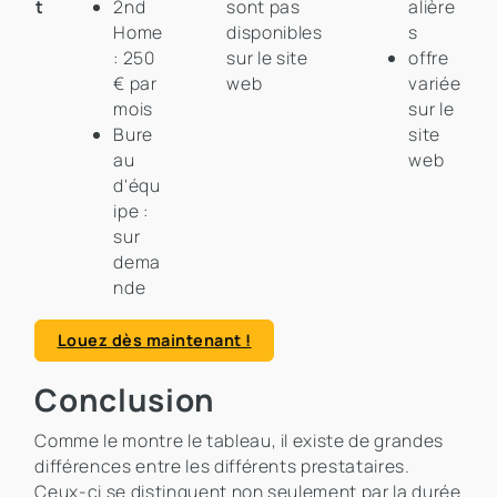
t
2nd
sont pas
alière
Home
disponibles
s
: 250
sur le site
offre
€ par
web
variée
mois
sur le
Bure
site
au
web
d'équ
ipe :
sur
dema
nde
Louez dès maintenant !
Conclusion
Comme le montre le tableau, il existe de grandes
différences entre les différents prestataires.
Ceux-ci se distinguent non seulement par la durée