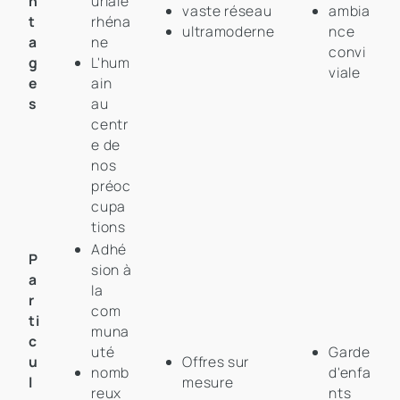
n
uriale
vaste réseau
ambia
t
rhéna
ultramoderne
nce
a
ne
convi
g
L'hum
viale
e
ain
s
au
centr
e de
nos
préoc
cupa
tions
Adhé
P
sion à
a
la
r
com
ti
muna
c
uté
Garde
u
Offres sur
nomb
d'enfa
l
mesure
reux
nts