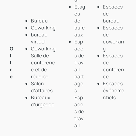
Étag
Espaces
es
de
Bureau
de
bureau
Coworking
bure
Espaces
bureau
aux
de
virtuel
Esp
coworkin
O
Coworking
ace
g
f
Salle de
s de
Espaces
f
conférenc
trav
de
r
e et de
ail
conféren
e
réunion
part
ce
Salon
agé
Espaces
d'affaires
s
événeme
Bureaux
Esp
ntiels
d'urgence
ace
s de
trav
ail