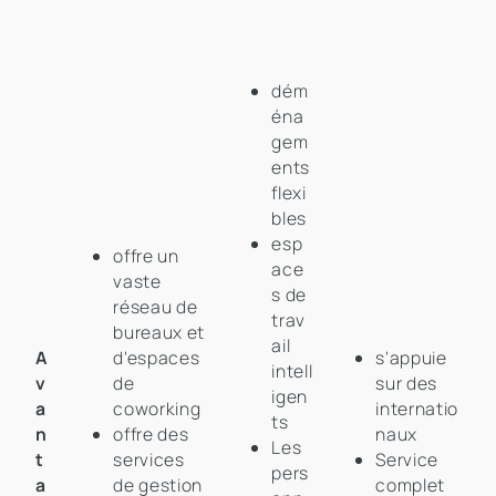
dém
éna
gem
ents
flexi
bles
esp
offre un
ace
vaste
s de
réseau de
trav
bureaux et
ail
A
d'espaces
s'appuie
intell
v
de
sur des
igen
a
coworking
internatio
ts
n
offre des
naux
Les
t
services
Service
pers
a
de gestion
complet