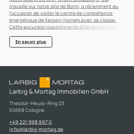
travaille sur notre site de Bonn, a récemment eu
l'occasion de visiter le centre de compétence
énergétique de Kerpen-Horrem avec sa classe.
Cette excursion passionnante était entièrement
consacrée à l'efficacité énergétique dans les
bâtiments, un sujet qui prend de plus en plus
En savoir plus
d'importance dans le secteur immobilier.
Larbig & Mortag Immobilien GmbH
Theodor-Heuss-Ring 23
50668 Cologne
+49 221 998 997 0
info@larbig-mortag.de