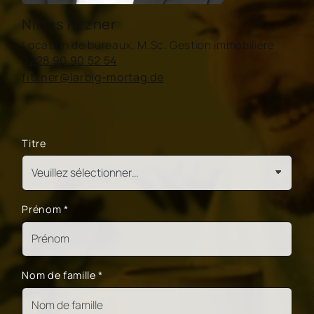
Niklas Fitzner
Location de bureaux, M.Sc. Gestion immobilière
0228 90 90 52 54
fitzner@larbig-mortag.de
Titre
Prénom
*
Nom de famille
*