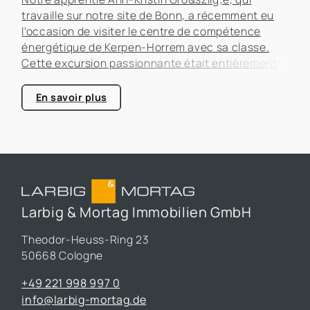
travaille sur notre site de Bonn, a récemment eu
l'occasion de visiter le centre de compétence
énergétique de Kerpen-Horrem avec sa classe.
Cette excursion passionnante était entièrement
consacrée à l'efficacité énergétique dans les
bâtiments, un sujet qui prend de plus en plus
En savoir plus
d'importance dans le secteur immobilier.
Larbig & Mortag Immobilien GmbH
Theodor-Heuss-Ring 23
50668 Cologne
+49 221 998 997 0
info@larbig-mortag.de