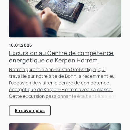
16.01.2026
Excursion au Centre de compétence
énergétique de Kerpen Horrem
Notre apprentie Ann-Kristin Gro&szlig;e, qui
travaille sur notre site de Bonn, a récemment eu
l'occasion de visiter le centre de compétence
énergétique de Kerpen-Horrem avec sa classe.
Cette excursion passionnante était entièrement
consacrée à l'efficacité énergétique dans les
bâtiments, un sujet qui prend de plus en plus
En savoir plus
d'importance dans le secteur immobilier.