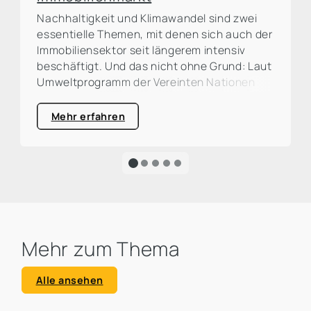
Nachhaltigkeit und Klimawandel sind zwei
essentielle Themen, mit denen sich auch der
Immobiliensektor seit längerem intensiv
beschäftigt. Und das nicht ohne Grund: Laut
Umweltprogramm der Vereinten Nationen
(UNEP) ist die Bau- und Immobilienbranche
für rund ein Drittel der weltweiten CO²-
Mehr erfahren
Emissionen verantwortlich. Eine große
Prozentzahl, die zum Handeln auffordert und
die Dringlichkeit für eine ökologische
Transformation sehr deutlich macht.
Mehr zum Thema
Alle ansehen