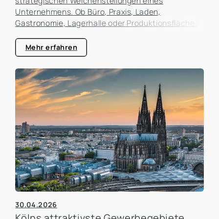
strategischen Weichenstellungen eines
Unternehmens. Ob Büro, Praxis, Laden,
Gastronomie, Lagerhalle oder Produktionsfläche:
Der Standort beeinflusst nicht nur die laufenden
Kosten, sondern auch die Erreichbarkeit für
Mehr erfahren
Kunden, die Attraktivität als Arbeitgeber und die
zukünftigen Entwicklungsmöglichkeiten des
Unternehmens. In der Praxis erleben wir häufig,
dass Unternehmen zu lange an einem Standort
festhalten, obwohl sich die Rahmenbedingungen
längst verändert haben. Gleichzeitig werden
Umzüge manchmal überstürzt geplant, ohne die
tatsächlichen Auswirkungen ausreichend zu
analysieren.
30.04.2026
Kölns attraktivste Gewerbegebiete