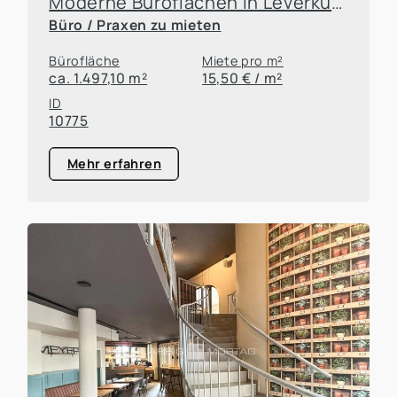
Moderne Büroflächen in Leverkusen
Informationen finden sie unter
Datenschutz
*
Büro / Praxen zu mieten
Absenden
Bürofläche
Miete pro m²
ca. 1.497,10 m²
15,50 € / m²
ID
10775
Mehr erfahren