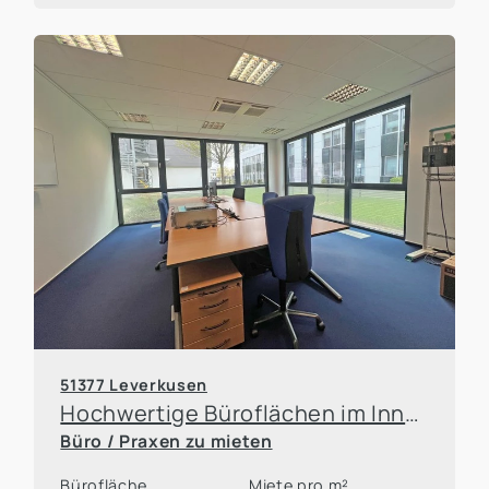
Downloads
Um den Download zu vollenden füllen
Sie bitte das Formular aus. Die Datei
wird ihnen anschließend per Mail
zugeschickt.
Anrede
*
Vorname
*
51377 Leverkusen
Nachname
*
Hochwertige Büroflächen im InnovationsPark
Büro / Praxen zu mieten
Bürofläche
Miete pro m²