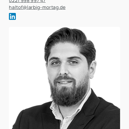
0221 998 997 47
haltof@larbig-mortag.de