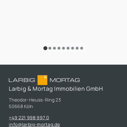
Larbig & Mortag Immobilien GmbH
Theodor-Heuss-Ring 23
50668 Köln
+49 221 998 997 0
info@larbig-mortag.de