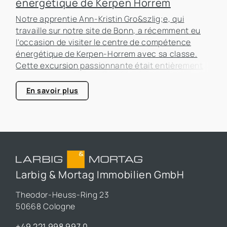
énergétique de Kerpen Horrem
Notre apprentie Ann-Kristin Gro&szlig;e, qui
travaille sur notre site de Bonn, a récemment eu
l'occasion de visiter le centre de compétence
énergétique de Kerpen-Horrem avec sa classe.
Cette excursion passionnante était entièrement
consacrée à l'efficacité énergétique dans les
bâtiments, un sujet qui prend de plus en plus
En savoir plus
d'importance dans le secteur immobilier.
Larbig & Mortag Immobilien GmbH
Theodor-Heuss-Ring 23
50668 Cologne
+49 221 998 997 0