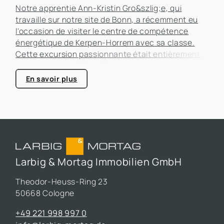
Notre apprentie Ann-Kristin Gro&szlig;e, qui
travaille sur notre site de Bonn, a récemment eu
l'occasion de visiter le centre de compétence
énergétique de Kerpen-Horrem avec sa classe.
Cette excursion passionnante était entièrement
consacrée à l'efficacité énergétique dans les
bâtiments, un sujet qui prend de plus en plus
En savoir plus
d'importance dans le secteur immobilier.
Larbig & Mortag Immobilien GmbH
Theodor-Heuss-Ring 23
50668 Cologne
+49 221 998 997 0