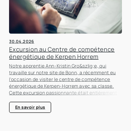
30.04.2026
Excursion au Centre de compétence
énergétique de Kerpen Horrem
Notre apprentie Ann-Kristin Gro&szlig;e, qui
travaille sur notre site de Bonn, a récemment eu
l'occasion de visiter le centre de compétence
énergétique de Kerpen-Horrem avec sa classe.
Cette excursion passionnante était entièrement
consacrée à l'efficacité énergétique dans les
bâtiments, un sujet qui prend de plus en plus
En savoir plus
d'importance dans le secteur immobilier.