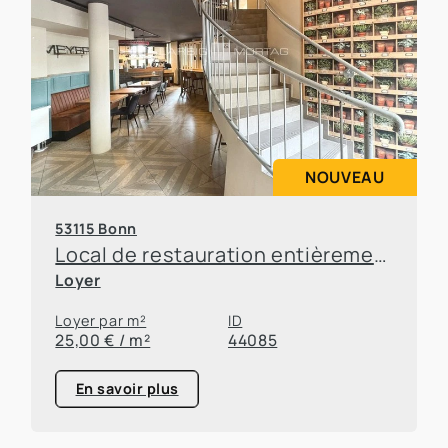
NOUVEAU
53115 Bonn
Local de restauration entièrement équipé, situé dans un emplacement de choix à Bonn-Poppelsdorf
Loyer
Loyer par m²
ID
25,00 € / m²
44085
En savoir plus