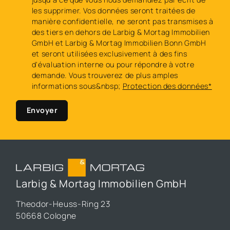
les supprimer. Vos données seront traitées de
manière confidentielle, ne seront pas transmises à
des tiers en dehors de Larbig & Mortag Immobilien
GmbH et Larbig & Mortag Immobilien Bonn GmbH
et seront utilisées exclusivement à des fins
d'évaluation interne ou pour répondre à votre
demande. Vous trouverez de plus amples
informations sous&nbsp;
Protection des données*
Envoyer
Larbig & Mortag Immobilien GmbH
Theodor-Heuss-Ring 23
50668 Cologne