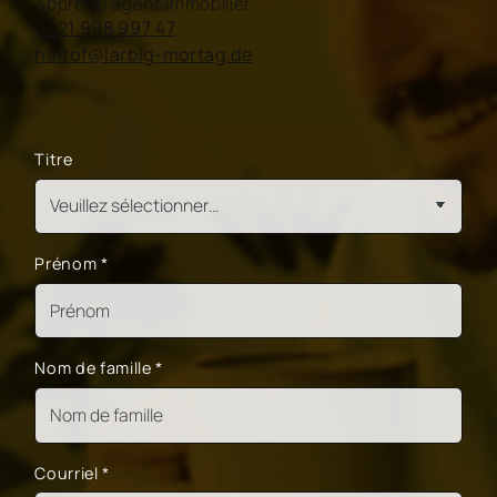
Apprenti agent immobilier
0221 998 997 47
haltof@larbig-mortag.de
Titre
Prénom
*
Nom de famille
*
Courriel
*