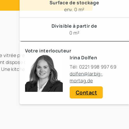
Surface de stockage
env. 0 m²
Divisible à partir de
0 m²
Votre interlocuteur
 vitrée prestigieuse, les
Irina Dolfen
nt dispose d'une
Tél: 0221 998 997 69
. Une kitchenette avec
dolfen@larbig-
mortag.de
Contact