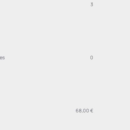
3
les
0
68,00 €