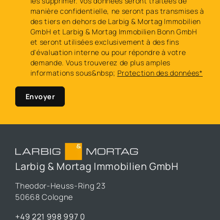
les supprimer. Vos données seront traitées de
manière confidentielle, ne seront pas transmises à
des tiers en dehors de Larbig & Mortag Immobilien
GmbH et Larbig & Mortag Immobilien Bonn GmbH
et seront utilisées exclusivement à des fins
d'évaluation interne ou pour répondre à votre
demande. Vous trouverez de plus amples
informations sous&nbsp;
Protection des données*
Envoyer
Larbig & Mortag Immobilien GmbH
Theodor-Heuss-Ring 23
50668 Cologne
+49 221 998 997 0