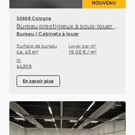
NOUVEAU
50668 Cologne
Bureau prestigieux à sous-louer dans un quartier attractif de Cologne
Bureau / Cabinets à louer
Surface de bureau
Loyer par m²
ca. 43 m²
19,00 € / m²
ID
44209
En savoir plus