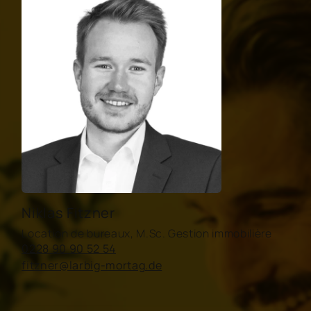
Niklas Fitzner
Location de bureaux, M.Sc. Gestion immobilière
0228 90 90 52 54
fitzner@larbig-mortag.de