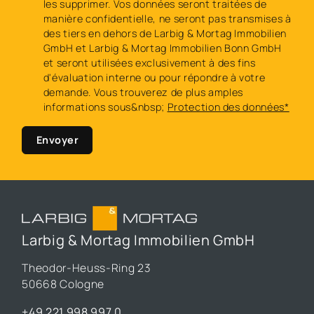
les supprimer. Vos données seront traitées de
manière confidentielle, ne seront pas transmises à
des tiers en dehors de Larbig & Mortag Immobilien
GmbH et Larbig & Mortag Immobilien Bonn GmbH
et seront utilisées exclusivement à des fins
d'évaluation interne ou pour répondre à votre
demande. Vous trouverez de plus amples
informations sous&nbsp;
Protection des données*
Envoyer
Larbig & Mortag Immobilien GmbH
Theodor-Heuss-Ring 23
50668 Cologne
+49 221 998 997 0