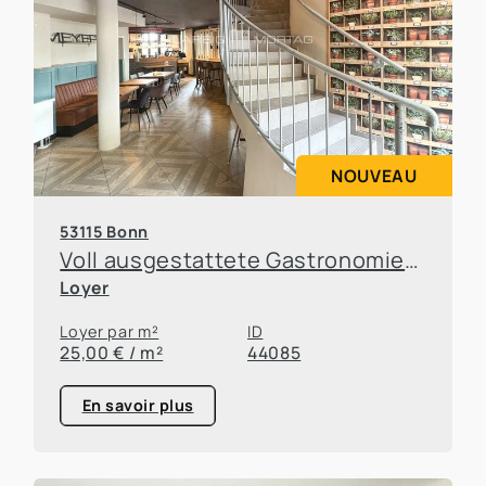
NOUVEAU
53115 Bonn
Voll ausgestattete Gastronomiefläche in Top-Lage von Bonn-Poppelsdorf
Loyer
Loyer par m²
ID
25,00 € / m²
44085
En savoir plus