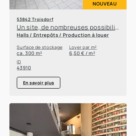
NOUVEAU
53842 Troisdorf
Un site, de nombreuses possibilités – des bureaux et des entrepôts à louer en toute flexibilité
Halls / Entrepôts / Production à louer
Surface de stockage
Loyer par m²
ca. 300 m²
6,50 € / m²
ID
43910
En savoir plus