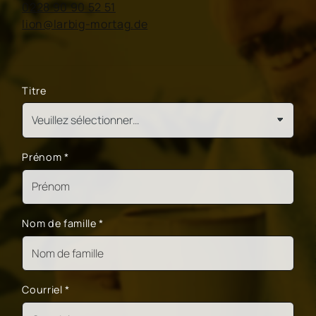
0228 90 90 52 51
lion@larbig-mortag.de
Titre
Prénom
*
Nom de famille
*
Courriel
*