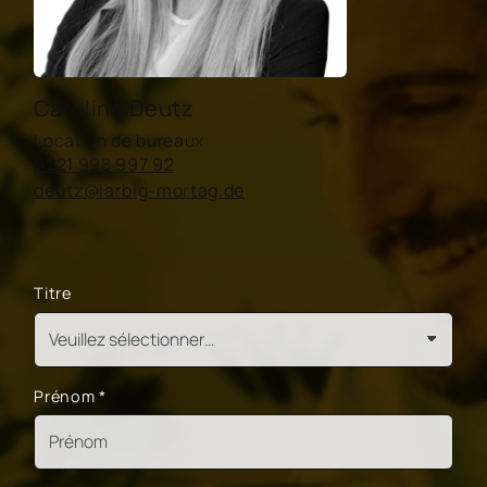
Caroline Deutz
Location de bureaux
0221 998 997 92
deutz@larbig-mortag.de
Titre
Prénom
*