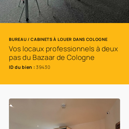
BUREAU / CABINETS À LOUER DANS COLOGNE
Vos locaux professionnels à deux
pas du Bazaar de Cologne
ID du bien :
39430