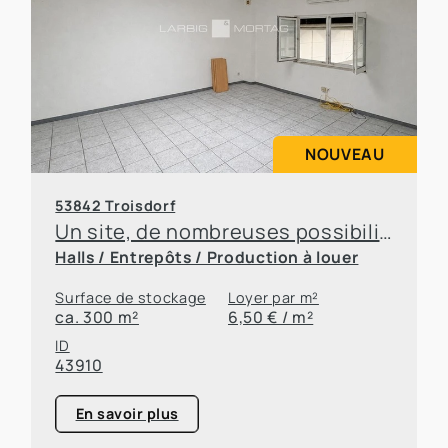
NOUVEAU
53842 Troisdorf
Un site, de nombreuses possibilités – des bureaux et des entrepôts à louer en toute flexibilité
Halls / Entrepôts / Production à louer
Surface de stockage
Loyer par m²
ca. 300 m²
6,50 € / m²
ID
43910
En savoir plus