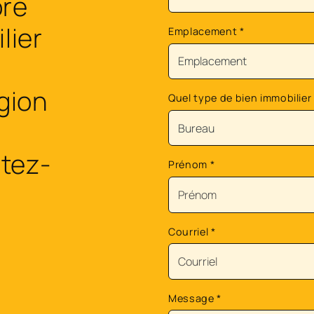
ore
lier
Emplacement
*
égion
Quel type de bien immobilier
tez-
Prénom
*
Courriel
*
Message
*