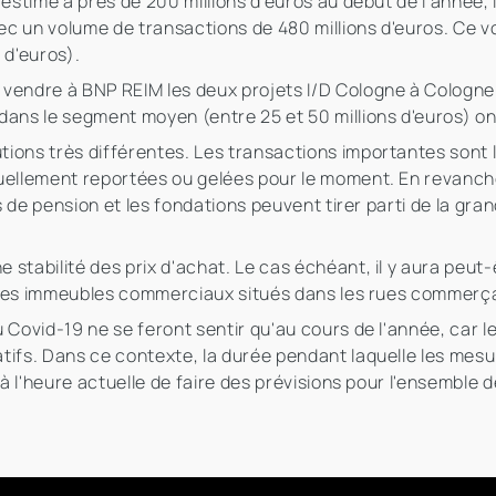
 estimé à près de 200 millions d'euros au début de l'année
vec un volume de transactions de 480 millions d'euros. Ce v
 d'euros).
vendre à BNP REIM les deux projets I/D Cologne à Cologne-M
dans le segment moyen (entre 25 et 50 millions d'euros) on
ions très différentes. Les transactions importantes sont l
uellement reportées ou gelées pour le moment. En revanche
ds de pension et les fondations peuvent tirer parti de la gr
stabilité des prix d'achat. Le cas échéant, il y aura peut
et les immeubles commerciaux situés dans les rues commerç
u Covid-19 ne se feront sentir qu'au cours de l'année, car 
tifs. Dans ce contexte, la durée pendant laquelle les mes
 à l'heure actuelle de faire des prévisions pour l'ensemble 