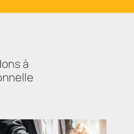
dons à
onnelle