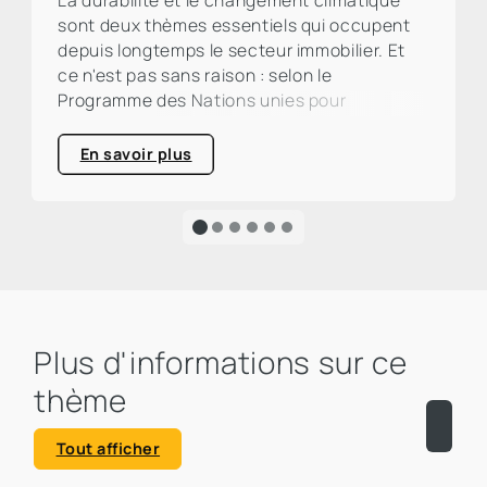
La durabilité et le changement climatique
sont deux thèmes essentiels qui occupent
depuis longtemps le secteur immobilier. Et
ce n'est pas sans raison : selon le
Programme des Nations unies pour
l'environnement (PNUE), le secteur de la
construction et de l'immobilier est
En savoir plus
responsable d'environ un tiers des émissions
mondiales de CO₂. Un pourcentage élevé qui
appelle à l'action et souligne clairement
l'urgence d'une transformation écologique.
Plus d'informations sur ce
thème
Tout afficher