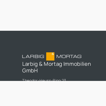
prend de plus en plus d'importance dans le
secteur immobilier.
Larbig & Mortag Immobilien
GmbH
Theodor-Heuss-Ring 23
50668 Cologne
+49 221 998 997 0
info@larbig-mortag.de