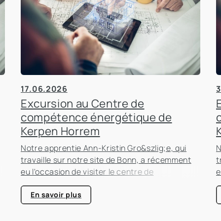
17.06.2026
3
Excursion au Centre de
compétence énergétique de
Kerpen Horrem
Notre apprentie Ann-Kristin Gro&szlig;e, qui
N
travaille sur notre site de Bonn, a récemment
t
eu l'occasion de visiter le centre de
e
compétence énergétique de Kerpen-Horrem
c
e
avec sa classe. Cette excursion passionnante
a
En savoir plus
était entièrement consacrée à l'efficacité
é
énergétique dans les bâtiments, un sujet qui
é