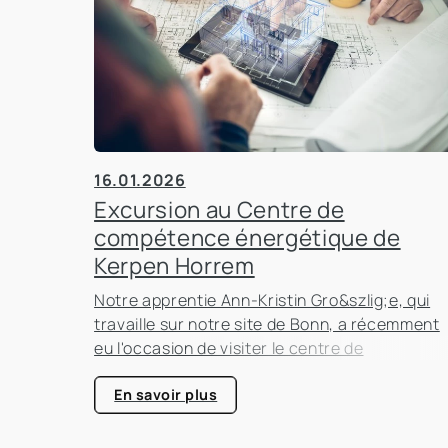
16.01.2026
Excursion au Centre de
compétence énergétique de
Kerpen Horrem
Notre apprentie Ann-Kristin Gro&szlig;e, qui
travaille sur notre site de Bonn, a récemment
eu l'occasion de visiter le centre de
compétence énergétique de Kerpen-Horrem
avec sa classe. Cette excursion passionnant
En savoir plus
était entièrement consacrée à l'efficacité
énergétique dans les bâtiments, un sujet qui