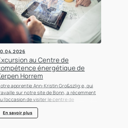
0.04.2026
Excursion au Centre de
compétence énergétique de
Kerpen Horrem
otre apprentie Ann-Kristin Gro&szlig;e, qui
ravaille sur notre site de Bonn, a récemment
u l'occasion de visiter le centre de
ompétence énergétique de Kerpen-Horrem
vec sa classe. Cette excursion passionnante
En savoir plus
tait entièrement consacrée à l'efficacité
nergétique dans les bâtiments, un sujet qui