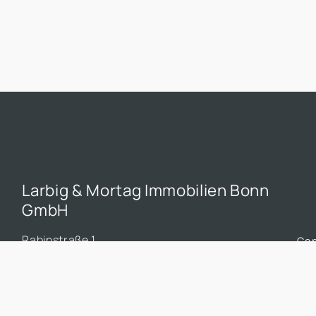
prend de plus en plus d'importance dans le
p
secteur immobilier.
s
Larbig & Mortag Immobilien Bonn
GmbH
Rabinstraße 1
Co
53111 Bonn
a
0228 90 90 52 52
info.bonn@larbig-mortag.de