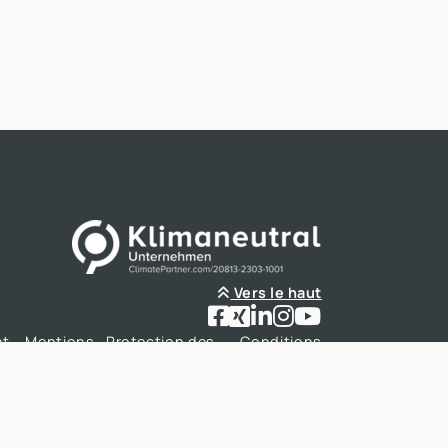
rend de plus en plus d'importance dans le
ecteur immobilier.
Vers le haut
nt
Mentions
Protection des
Conditions
ct
légales
données
générales
Paramètres des cookies
Larbig & Mortag Immobilien GmbH 2026