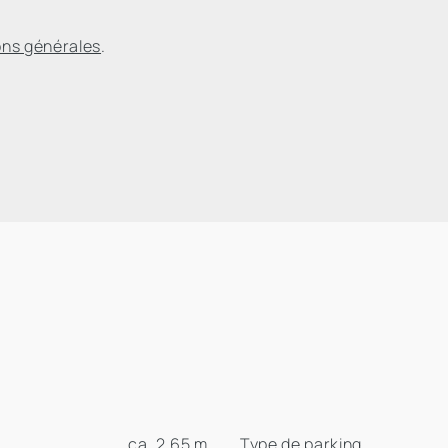
ons générales
.
ca. 2,65 m
Type de parking