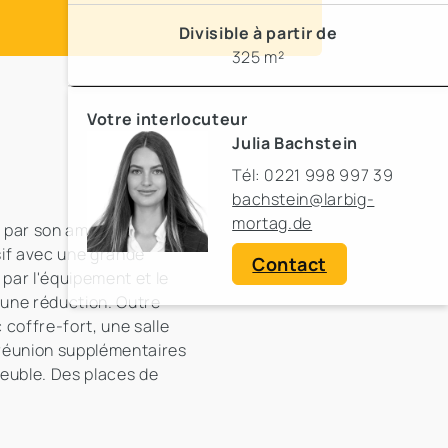
Divisible à partir de
325 m²
Votre interlocuteur
Julia Bachstein
Tél: 0221 998 997 39
bachstein@larbig-
mortag.de
t par son ambiance
sif avec une grande
Contact
 par l'équipement et le
t une réduction. Outre
coffre-fort, une salle
e réunion supplémentaires
euble. Des places de