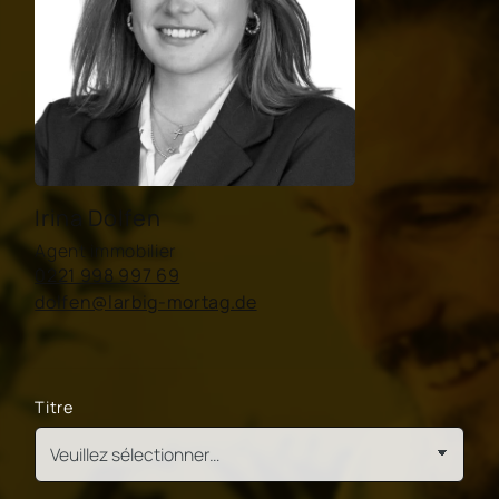
Irina Dolfen
Agent immobilier
0221 998 997 69
dolfen@larbig-mortag.de
Titre