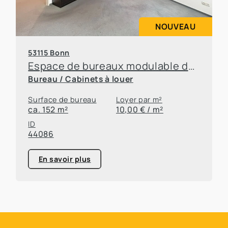
NOUVEAU
53115 Bonn
Espace de bureaux modulable dans un emplacement de choix à Bonn-Poppelsdorf
Bureau / Cabinets à louer
Surface de bureau
Loyer par m²
ca. 152 m²
10,00 € / m²
ID
44086
En savoir plus