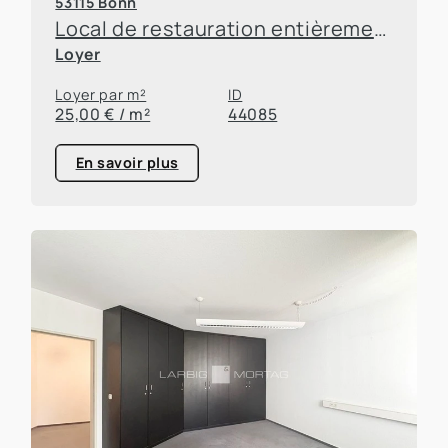
53115 Bonn
Local de restauration entièrement équipé, situé dans un emplacement de choix à Bonn-Poppelsdorf
Loyer
Loyer par m²
ID
25,00 € / m²
44085
En savoir plus