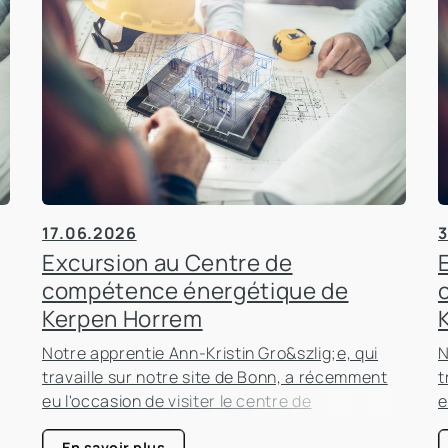
17.06.2026
3
Excursion au Centre de
compétence énergétique de
Kerpen Horrem
Notre apprentie Ann-Kristin Gro&szlig;e, qui
N
travaille sur notre site de Bonn, a récemment
t
eu l'occasion de visiter le centre de
e
compétence énergétique de Kerpen-Horrem
c
En savoir plus