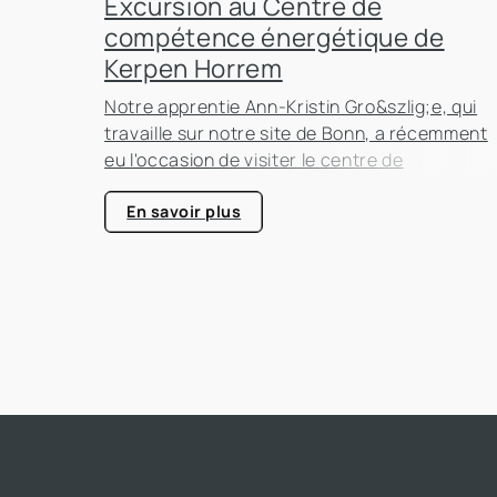
Excursion au Centre de
compétence énergétique de
Kerpen Horrem
Notre apprentie Ann-Kristin Gro&szlig;e, qui
travaille sur notre site de Bonn, a récemment
eu l'occasion de visiter le centre de
compétence énergétique de Kerpen-Horrem
avec sa classe. Cette excursion passionnant
En savoir plus
était entièrement consacrée à l'efficacité
énergétique dans les bâtiments, un sujet qui
prend de plus en plus d'importance dans le
secteur immobilier.