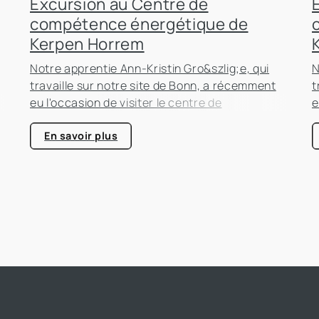
Excursion au Centre de
compétence énergétique de
Kerpen Horrem
Notre apprentie Ann-Kristin Gro&szlig;e, qui
N
travaille sur notre site de Bonn, a récemment
t
eu l'occasion de visiter le centre de
e
compétence énergétique de Kerpen-Horrem
c
e
avec sa classe. Cette excursion passionnante
a
En savoir plus
était entièrement consacrée à l'efficacité
é
énergétique dans les bâtiments, un sujet qui
é
prend de plus en plus d'importance dans le
p
secteur immobilier.
s