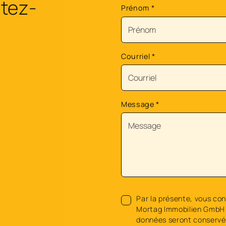
tez-
Prénom
*
Courriel
*
Message
*
Par la présente, vous con
Mortag Immobilien GmbH 
données seront conservée