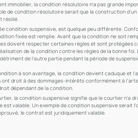
t immobilier, la condition résolutoire n'a pas grande impo
le de condition résolutoire serait que la construction d'un 
 résilié.
lée condition suspensive, est quelque peu différente. Con
dition fixée est remplie. Avant que la condition ne soit rem
ntes doivent respecter certaines règles et sont protégées 
lisation de la condition contre les règles de la bonne foi.
u détriment de l'autre partie pendant la période de suspen
condition à son avantage, la condition devient caduque et l'a
es ont droit à des dommages-intérêts conformément à l'artic
droit dépendant de la condition.
ier, la condition suspensive signifie que le courtier n'a dr
ue est valable. Un exemple de condition suspensive serait l'
pprouvé, le contrat est juridiquement valable.