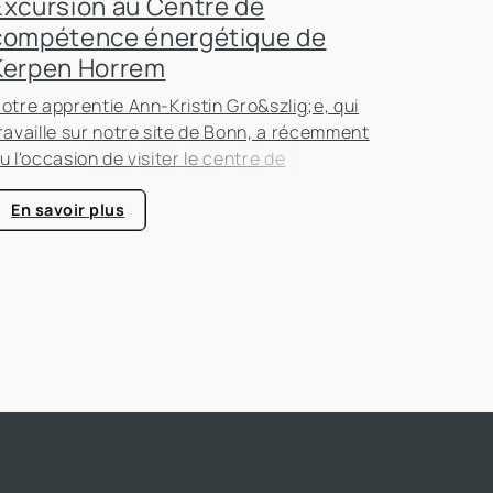
Excursion au Centre de
compétence énergétique de
Kerpen Horrem
otre apprentie Ann-Kristin Gro&szlig;e, qui
ravaille sur notre site de Bonn, a récemment
u l'occasion de visiter le centre de
ompétence énergétique de Kerpen-Horrem
vec sa classe. Cette excursion passionnante
En savoir plus
tait entièrement consacrée à l'efficacité
nergétique dans les bâtiments, un sujet qui
rend de plus en plus d'importance dans le
ecteur immobilier.