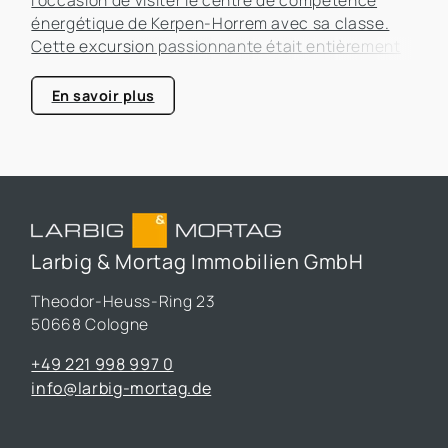
énergétique de Kerpen-Horrem avec sa classe.
Cette excursion passionnante était entièrement
consacrée à l'efficacité énergétique dans les
bâtiments, un sujet qui prend de plus en plus
En savoir plus
d'importance dans le secteur immobilier.
Larbig & Mortag Immobilien GmbH
Theodor-Heuss-Ring 23
50668 Cologne
+49 221 998 997 0
info@larbig-mortag.de