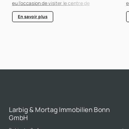
eu l'occasion de visiter le centre de
e
compétence énergétique de Kerpen-Horrem
c
e
avec sa classe. Cette excursion passionnante
a
En savoir plus
était entièrement consacrée à l'efficacité
é
énergétique dans les bâtiments, un sujet qui
é
prend de plus en plus d'importance dans le
p
secteur immobilier.
s
Larbig & Mortag Immobilien Bonn
GmbH