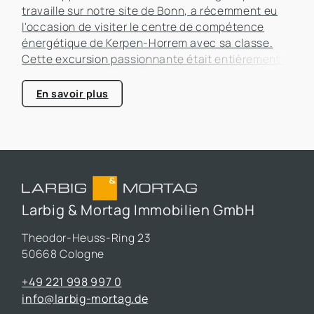
travaille sur notre site de Bonn, a récemment eu
l'occasion de visiter le centre de compétence
énergétique de Kerpen-Horrem avec sa classe.
Cette excursion passionnante était entièrement
consacrée à l'efficacité énergétique dans les
bâtiments, un sujet qui prend de plus en plus
En savoir plus
d'importance dans le secteur immobilier.
Larbig & Mortag Immobilien GmbH
Theodor-Heuss-Ring 23
50668 Cologne
+49 221 998 997 0
info@larbig-mortag.de