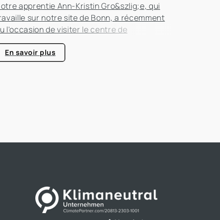
otre apprentie Ann-Kristin Gro&szlig;e, qui
ravaille sur notre site de Bonn, a récemment
u l'occasion de visiter le centre de
ompétence énergétique de Kerpen-Horrem
vec sa classe. Cette excursion passionnante
En savoir plus
tait entièrement consacrée à l'efficacité
nergétique dans les bâtiments, un sujet qui
rend de plus en plus d'importance dans le
ecteur immobilier.