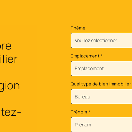
Thème
ore
lier
Emplacement
*
égion
Quel type de bien immobilier
tez-
Prénom
*