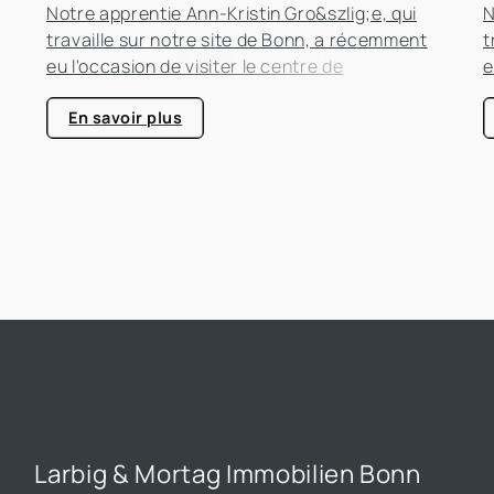
Notre apprentie Ann-Kristin Gro&szlig;e, qui
N
travaille sur notre site de Bonn, a récemment
t
eu l'occasion de visiter le centre de
e
compétence énergétique de Kerpen-Horrem
c
e
avec sa classe. Cette excursion passionnante
a
En savoir plus
était entièrement consacrée à l'efficacité
é
énergétique dans les bâtiments, un sujet qui
é
prend de plus en plus d'importance dans le
p
secteur immobilier.
s
Larbig & Mortag Immobilien Bonn