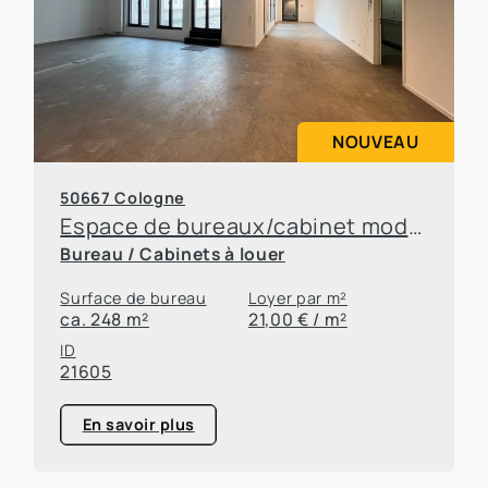
NOUVEAU
50667 Cologne
Espace de bureaux/cabinet moderne dans un emplacement privilégié en centre-ville, avec terrasse
Bureau / Cabinets à louer
Surface de bureau
Loyer par m²
ca. 248 m²
21,00 € / m²
ID
21605
En savoir plus