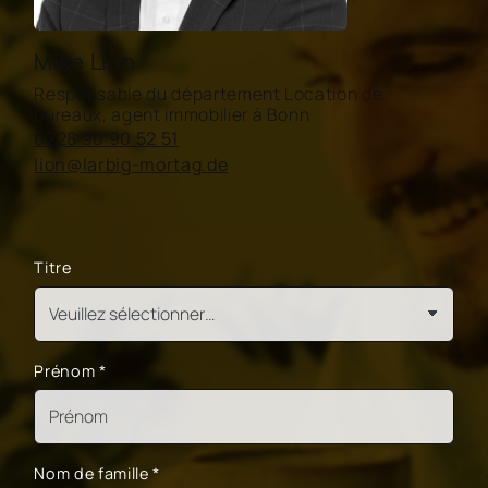
Mike Lion
Responsable du département Location de
bureaux, agent immobilier à Bonn
0228 90 90 52 51
lion@larbig-mortag.de
Titre
Prénom
*
Nom de famille
*