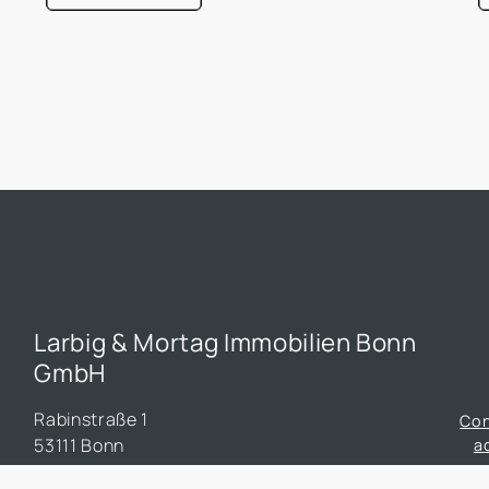
était entièrement consacrée à l'efficacité
é
énergétique dans les bâtiments, un sujet qui
é
prend de plus en plus d'importance dans le
p
secteur immobilier.
s
Larbig & Mortag Immobilien Bonn
GmbH
Rabinstraße 1
Co
53111 Bonn
a
0228 90 90 52 52