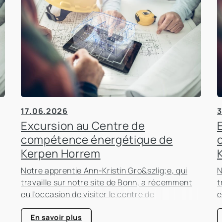
17.06.2026
3
Excursion au Centre de
compétence énergétique de
Kerpen Horrem
Notre apprentie Ann-Kristin Gro&szlig;e, qui
N
travaille sur notre site de Bonn, a récemment
t
eu l'occasion de visiter le centre de
e
compétence énergétique de Kerpen-Horrem
c
e
avec sa classe. Cette excursion passionnante
a
En savoir plus