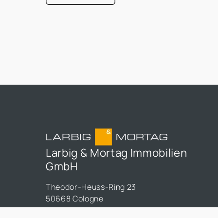
était entièrement consacrée à l'efficacité
énergétique dans les bâtiments, un sujet qui
prend de plus en plus d'importance dans le
secteur immobilier.
Larbig & Mortag Immobilien
GmbH
Theodor-Heuss-Ring 23
50668 Cologne
+49 221 998 997 0