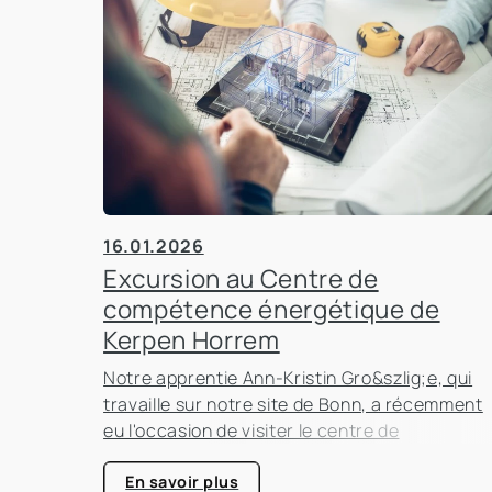
16.01.2026
Excursion au Centre de
compétence énergétique de
Kerpen Horrem
Notre apprentie Ann-Kristin Gro&szlig;e, qui
travaille sur notre site de Bonn, a récemment
eu l'occasion de visiter le centre de
compétence énergétique de Kerpen-Horrem
avec sa classe. Cette excursion passionnant
En savoir plus