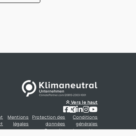
tait entièrement consacrée à l'efficacité
nergétique dans les bâtiments, un sujet qui
rend de plus en plus d'importance dans le
ecteur immobilier.
Vers le haut
nt
Mentions
Protection des
Conditions
ct
légales
données
générales
Paramètres des cookies