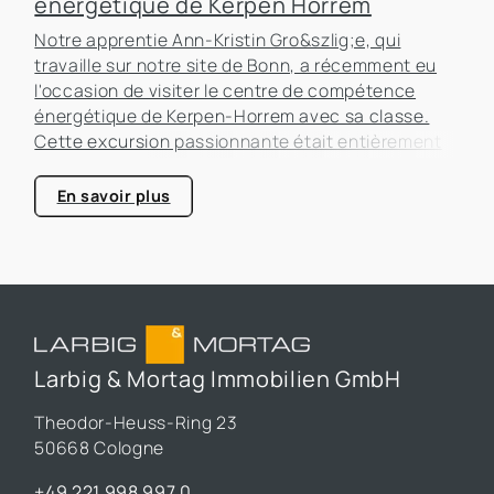
énergétique de Kerpen Horrem
Notre apprentie Ann-Kristin Gro&szlig;e, qui
travaille sur notre site de Bonn, a récemment eu
l'occasion de visiter le centre de compétence
énergétique de Kerpen-Horrem avec sa classe.
Cette excursion passionnante était entièrement
consacrée à l'efficacité énergétique dans les
bâtiments, un sujet qui prend de plus en plus
En savoir plus
d'importance dans le secteur immobilier.
Larbig & Mortag Immobilien GmbH
Theodor-Heuss-Ring 23
50668 Cologne
+49 221 998 997 0