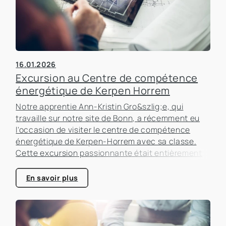
16.01.2026
Excursion au Centre de compétence
énergétique de Kerpen Horrem
Notre apprentie Ann-Kristin Gro&szlig;e, qui
travaille sur notre site de Bonn, a récemment eu
l'occasion de visiter le centre de compétence
énergétique de Kerpen-Horrem avec sa classe.
Cette excursion passionnante était entièrement
consacrée à l'efficacité énergétique dans les
bâtiments, un sujet qui prend de plus en plus
En savoir plus
d'importance dans le secteur immobilier.