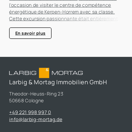
l'occasion de visiter le centre de compétence
énergétique de Kerpen-Horrem avec sa classe.
Cette excursion passionnante était entièrement
consacrée à l'efficacité énergétique dans les
bâtiments, un sujet qui prend de plus en plus
En savoir plus
d'importance dans le secteur immobilier.
Larbig & Mortag Immobilien GmbH
Theodor-Heuss-Ring 23
50668 Cologne
+49 221 998 997 0
info@larbig-mortag.de