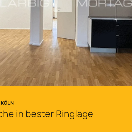
N KÖLN
che in bester Ringlage