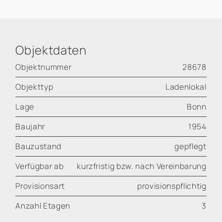
Objektdaten
Objektnummer
28678
Objekttyp
Ladenlokal
Lage
Bonn
Baujahr
1954
Bauzustand
gepflegt
Verfügbar ab
kurzfristig bzw. nach Vereinbarung
Provisionsart
provisionspflichtig
Anzahl Etagen
3