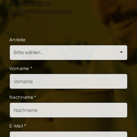
0228 90 90 52 54
skripka@larbig-mortag.de
Anrede
Vorname
*
Nachname
*
E-Mail
*