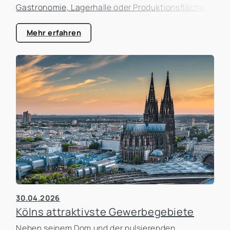
Gastronomie, Lagerhalle oder Produktionsfläche:
Der Standort beeinflusst nicht nur die laufenden
Kosten, sondern auch die Erreichbarkeit für
Mehr erfahren
Kunden, die Attraktivität als Arbeitgeber und die
zukünftigen Entwicklungsmöglichkeiten des
Unternehmens. In der Praxis erleben wir häufig,
dass Unternehmen zu lange an einem Standort
festhalten, obwohl sich die Rahmenbedingungen
längst verändert haben. Gleichzeitig werden
Umzüge manchmal überstürzt geplant, ohne die
tatsächlichen Auswirkungen ausreichend zu
analysieren.
30.04.2026
Kölns attraktivste Gewerbegebiete
Neben seinem Dom und der pulsierenden