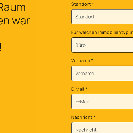
 Raum
Standort
*
en war
Für welchen Immobilientyp in
!
Vorname
*
E-Mail
*
Nachricht
*