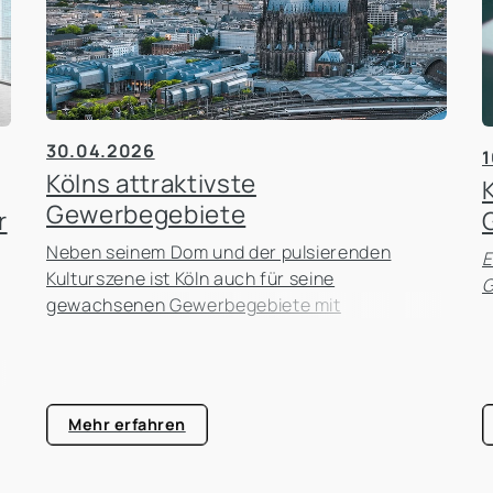
30.04.2026
1
Kölns attraktivste
Gewerbegebiete
r
Neben seinem Dom und der pulsierenden
E
Kulturszene ist Köln auch für seine
G
gewachsenen Gewerbegebiete mit
einzigartiger Architektur und interessanter
Geschichte bekannt.
Mehr erfahren