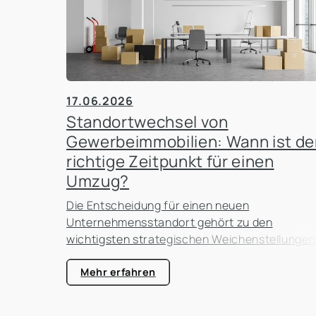
17.06.2026
Standortwechsel von
Gewerbeimmobilien: Wann ist de
richtige Zeitpunkt für einen
Umzug?
Die Entscheidung für einen neuen
Unternehmensstandort gehört zu den
wichtigsten strategischen Weichenstellungen
eines Unternehmens. Ob Büro, Praxis, Laden,
Gastronomie, Lagerhalle oder
Mehr erfahren
Produktionsfläche: Der Standort beeinflusst
nicht nur die laufenden Kosten, sondern auch