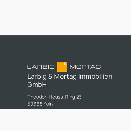
die Erreichbarkeit für Kunden, die Attraktivität
als Arbeitgeber und die zukünftigen
Entwicklungsmöglichkeiten des
Unternehmens. In der Praxis erleben wir häufi
dass Unternehmen zu lange an einem Standor
festhalten, obwohl sich die
Rahmenbedingungen längst verändert haben.
Gleichzeitig werden Umzüge manchmal
überstürzt geplant, ohne die tatsächlichen
Auswirkungen ausreichend zu analysieren.
Larbig & Mortag Immobilien
GmbH
Theodor-Heuss-Ring 23
50668 Köln
+49 221 998 997 0
info@larbig-mortag.de