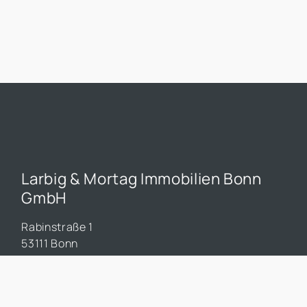
g,
t
Larbig & Mortag Immobilien Bonn
GmbH
Rabinstraße 1
53111 Bonn
0228 90 90 52 52
info.bonn@larbig-mortag.de