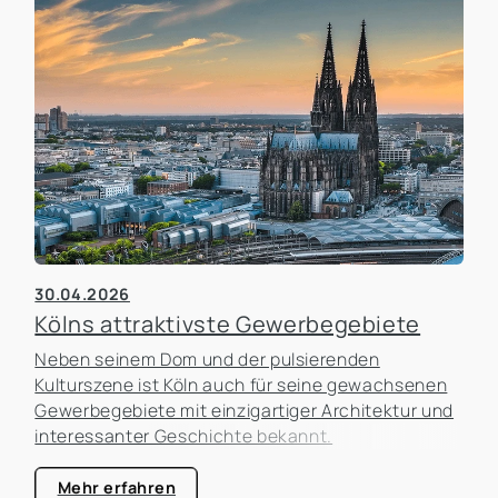
Unternehmens. In der Praxis erleben wir häufig,
dass Unternehmen zu lange an einem Standort
festhalten, obwohl sich die Rahmenbedingungen
längst verändert haben. Gleichzeitig werden
Umzüge manchmal überstürzt geplant, ohne die
tatsächlichen Auswirkungen ausreichend zu
analysieren.
30.04.2026
Kölns attraktivste Gewerbegebiete
Neben seinem Dom und der pulsierenden
Kulturszene ist Köln auch für seine gewachsenen
Gewerbegebiete mit einzigartiger Architektur und
interessanter Geschichte bekannt.
Mehr erfahren