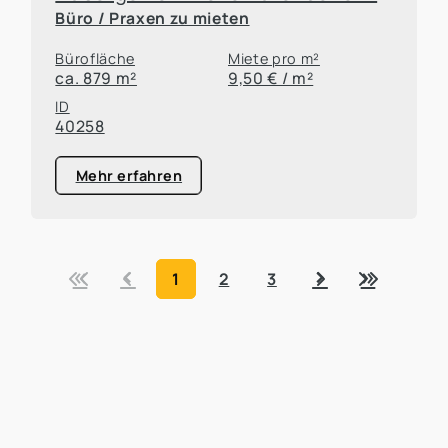
Büro / Praxen zu mieten
Bürofläche
Miete pro m²
ca. 879 m²
9,50 € / m²
ID
40258
Mehr erfahren
«
‹
›
»
1
2
3