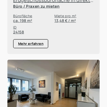
Erdgeschossbürofläche in direkter Hauptbahnhof nähe zu vermieten
Büro / Praxen zu mieten
Bürofläche
Miete pro m²
ca. 198 m²
13,48 € / m²
ID
24158
Mehr erfahren