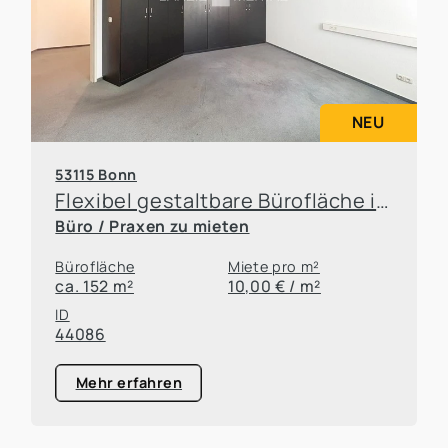
NEU
53115 Bonn
Flexibel gestaltbare Bürofläche in Top-Lage von Bonn-Poppelsdorf
Büro / Praxen zu mieten
Bürofläche
Miete pro m²
ca. 152 m²
10,00 € / m²
ID
44086
Mehr erfahren