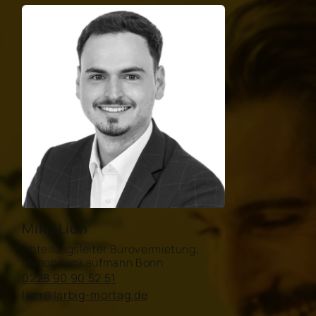
Mike Lion
Abteilungsleiter Bürovermietung,
Immobilienkaufmann Bonn
0228 90 90 52 51
lion@larbig-mortag.de