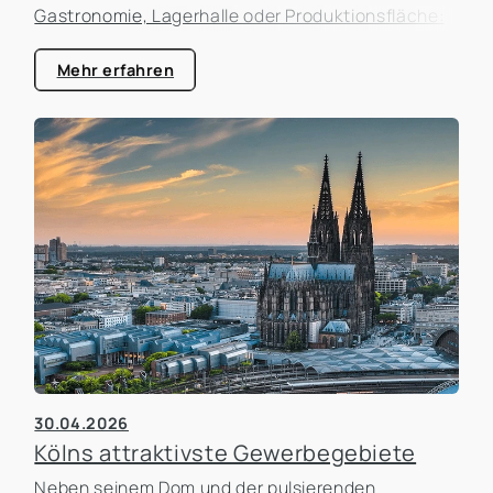
Gastronomie, Lagerhalle oder Produktionsfläche:
Der Standort beeinflusst nicht nur die laufenden
Kosten, sondern auch die Erreichbarkeit für
Mehr erfahren
Kunden, die Attraktivität als Arbeitgeber und die
zukünftigen Entwicklungsmöglichkeiten des
Unternehmens. In der Praxis erleben wir häufig,
dass Unternehmen zu lange an einem Standort
festhalten, obwohl sich die Rahmenbedingungen
längst verändert haben. Gleichzeitig werden
Umzüge manchmal überstürzt geplant, ohne die
tatsächlichen Auswirkungen ausreichend zu
analysieren.
30.04.2026
Kölns attraktivste Gewerbegebiete
Neben seinem Dom und der pulsierenden