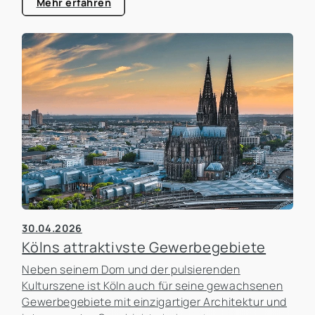
Mehr erfahren
Kunden, die Attraktivität als Arbeitgeber und die
zukünftigen Entwicklungsmöglichkeiten des
Unternehmens. In der Praxis erleben wir häufig,
dass Unternehmen zu lange an einem Standort
festhalten, obwohl sich die Rahmenbedingungen
längst verändert haben. Gleichzeitig werden
Umzüge manchmal überstürzt geplant, ohne die
tatsächlichen Auswirkungen ausreichend zu
analysieren.
30.04.2026
Kölns attraktivste Gewerbegebiete
Neben seinem Dom und der pulsierenden
Kulturszene ist Köln auch für seine gewachsenen
Gewerbegebiete mit einzigartiger Architektur und