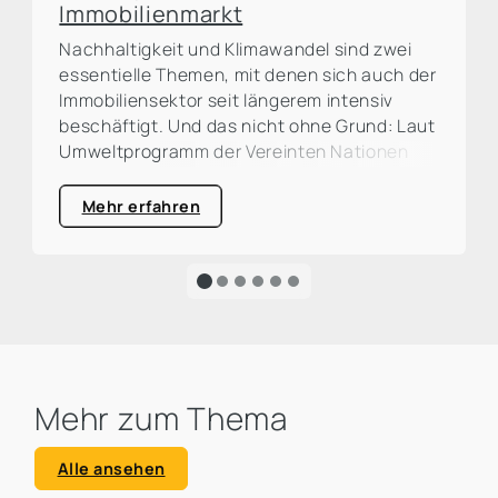
Immobilienmarkt
Nachhaltigkeit und Klimawandel sind zwei
essentielle Themen, mit denen sich auch der
Immobiliensektor seit längerem intensiv
beschäftigt. Und das nicht ohne Grund: Laut
Umweltprogramm der Vereinten Nationen
(UNEP) ist die Bau- und Immobilienbranche
für rund ein Drittel der weltweiten CO²-
Mehr erfahren
Emissionen verantwortlich. Eine große
Prozentzahl, die zum Handeln auffordert und
die Dringlichkeit für eine ökologische
Transformation sehr deutlich macht.
Mehr zum Thema
Alle ansehen