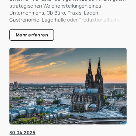
strategischen Weichenstellungen eines
Unternehmens. Ob Büro, Praxis, Laden,
Gastronomie, Lagerhalle oder Produktionsfläche:
Der Standort beeinflusst nicht nur die laufenden
Kosten, sondern auch die Erreichbarkeit für
Mehr erfahren
Kunden, die Attraktivität als Arbeitgeber und die
zukünftigen Entwicklungsmöglichkeiten des
Unternehmens. In der Praxis erleben wir häufig,
dass Unternehmen zu lange an einem Standort
festhalten, obwohl sich die Rahmenbedingungen
längst verändert haben. Gleichzeitig werden
Umzüge manchmal überstürzt geplant, ohne die
tatsächlichen Auswirkungen ausreichend zu
analysieren.
30.04.2026