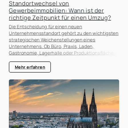
Standortwechsel von
Gewerbeimmobilien: Wann ist der
richtige Zeitpunkt für einen Umzug?
Die Entscheidung für einen neuen
Unternehmensstandort gehört zu den wichtigsten
strategischen Weichenstellungen eines
Unternehmens. Ob Büro, Praxis, Laden,
Gastronomie, Lagerhalle oder Produktionsfläche:
Der Standort beeinflusst nicht nur die laufenden
Kosten, sondern auch die Erreichbarkeit für
Mehr erfahren
Kunden, die Attraktivität als Arbeitgeber und die
zukünftigen Entwicklungsmöglichkeiten des
Unternehmens. In der Praxis erleben wir häufig,
dass Unternehmen zu lange an einem Standort
festhalten, obwohl sich die Rahmenbedingungen
längst verändert haben. Gleichzeitig werden
Umzüge manchmal überstürzt geplant, ohne die
tatsächlichen Auswirkungen ausreichend zu
analysieren.