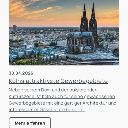
dass Unternehmen zu lange an einem Standort
festhalten, obwohl sich die Rahmenbedingungen
längst verändert haben. Gleichzeitig werden
Umzüge manchmal überstürzt geplant, ohne die
tatsächlichen Auswirkungen ausreichend zu
analysieren.
30.04.2026
Kölns attraktivste Gewerbegebiete
Neben seinem Dom und der pulsierenden
Kulturszene ist Köln auch für seine gewachsenen
Gewerbegebiete mit einzigartiger Architektur und
interessanter Geschichte bekannt.
Mehr erfahren