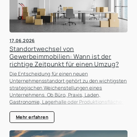
17.06.2026
Standortwechsel von
Gewerbeimmobilien: Wann ist der
richtige Zeitpunkt für einen Umzug?
Die Entscheidung für einen neuen
Unternehmensstandort gehört zu den wichtigsten
strategischen Weichenstellungen eines
Unternehmens. Ob Büro, Praxis, Laden,
Gastronomie, Lagerhalle oder Produktionsfläche:
Der Standort beeinflusst nicht nur die laufenden
Kosten, sondern auch die Erreichbarkeit für
Mehr erfahren
Kunden, die Attraktivität als Arbeitgeber und die
zukünftigen Entwicklungsmöglichkeiten des
Unternehmens. In der Praxis erleben wir häufig,