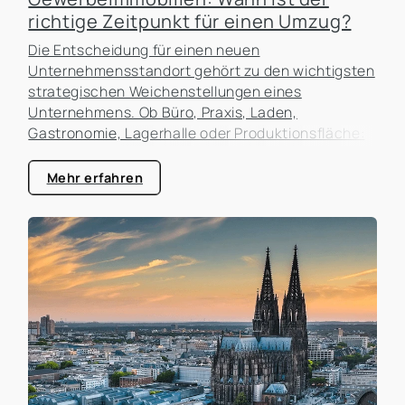
richtige Zeitpunkt für einen Umzug?
Die Entscheidung für einen neuen
Unternehmensstandort gehört zu den wichtigsten
strategischen Weichenstellungen eines
Unternehmens. Ob Büro, Praxis, Laden,
Gastronomie, Lagerhalle oder Produktionsfläche:
Der Standort beeinflusst nicht nur die laufenden
Kosten, sondern auch die Erreichbarkeit für
Mehr erfahren
Kunden, die Attraktivität als Arbeitgeber und die
zukünftigen Entwicklungsmöglichkeiten des
Unternehmens. In der Praxis erleben wir häufig,
dass Unternehmen zu lange an einem Standort
festhalten, obwohl sich die Rahmenbedingungen
längst verändert haben. Gleichzeitig werden
Umzüge manchmal überstürzt geplant, ohne die
tatsächlichen Auswirkungen ausreichend zu
analysieren.