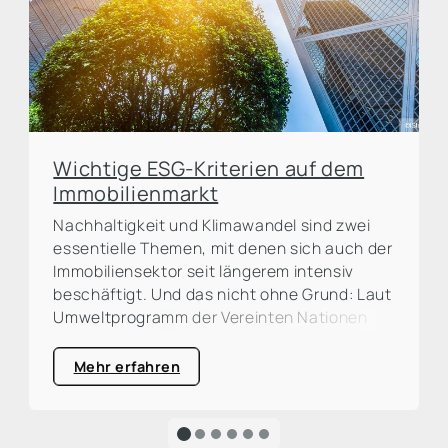
Wichtige ESG-Kriterien auf dem
Immobilienmarkt
Nachhaltigkeit und Klimawandel sind zwei
essentielle Themen, mit denen sich auch der
Immobiliensektor seit längerem intensiv
beschäftigt. Und das nicht ohne Grund: Laut
Umweltprogramm der Vereinten Nationen
(UNEP) ist die Bau- und Immobilienbranche
für rund ein Drittel der weltweiten CO²-
Mehr erfahren
Emissionen verantwortlich. Eine große
Prozentzahl, die zum Handeln auffordert und
die Dringlichkeit für eine ökologische