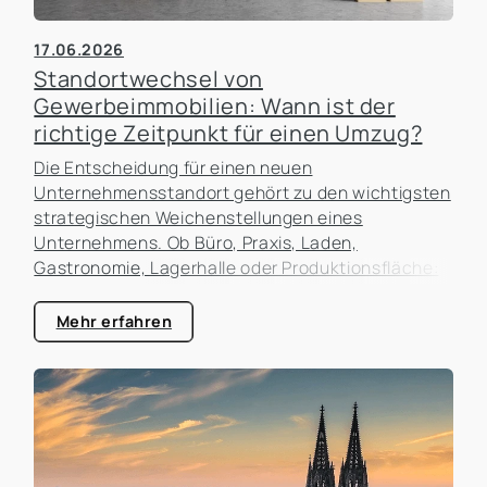
17.06.2026
Standortwechsel von
Gewerbeimmobilien: Wann ist der
richtige Zeitpunkt für einen Umzug?
Die Entscheidung für einen neuen
Unternehmensstandort gehört zu den wichtigsten
strategischen Weichenstellungen eines
Unternehmens. Ob Büro, Praxis, Laden,
Gastronomie, Lagerhalle oder Produktionsfläche:
Der Standort beeinflusst nicht nur die laufenden
Kosten, sondern auch die Erreichbarkeit für
Mehr erfahren
Kunden, die Attraktivität als Arbeitgeber und die
zukünftigen Entwicklungsmöglichkeiten des
Unternehmens. In der Praxis erleben wir häufig,
dass Unternehmen zu lange an einem Standort
festhalten, obwohl sich die Rahmenbedingungen
längst verändert haben. Gleichzeitig werden