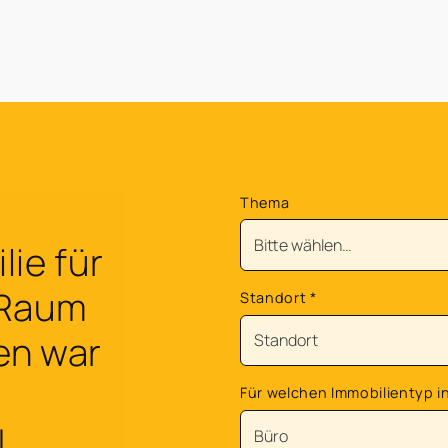
Thema
ie für
 Raum
Standort
*
en war
Für welchen Immobilientyp in
!