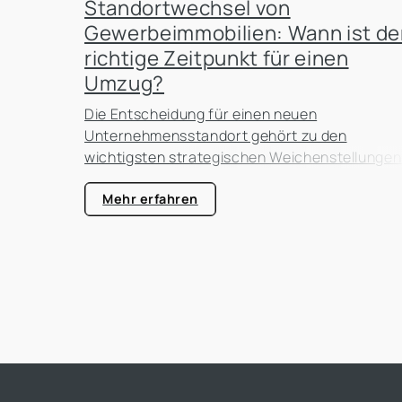
Standortwechsel von
Gewerbeimmobilien: Wann ist de
richtige Zeitpunkt für einen
Umzug?
Die Entscheidung für einen neuen
Unternehmensstandort gehört zu den
wichtigsten strategischen Weichenstellungen
eines Unternehmens. Ob Büro, Praxis, Laden,
Gastronomie, Lagerhalle oder
Mehr erfahren
Produktionsfläche: Der Standort beeinflusst
nicht nur die laufenden Kosten, sondern auch
die Erreichbarkeit für Kunden, die Attraktivität
als Arbeitgeber und die zukünftigen
Entwicklungsmöglichkeiten des
Unternehmens. In der Praxis erleben wir häufi
dass Unternehmen zu lange an einem Standor
festhalten, obwohl sich die
Rahmenbedingungen längst verändert haben.