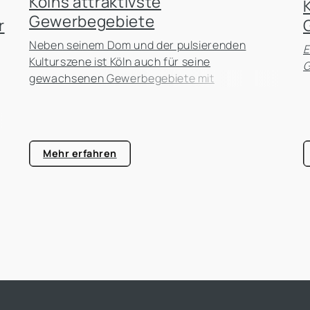
Kölns attraktivste
Gewerbegebiete
r
Neben seinem Dom und der pulsierenden
E
Kulturszene ist Köln auch für seine
G
gewachsenen Gewerbegebiete mit
einzigartiger Architektur und interessanter
Geschichte bekannt.
Mehr erfahren
g,
t