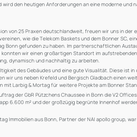
nd wird den heutigen Anforderungen an eine moderne und 
n von 25 Praxen deutschlandweit, freuen wir uns in der e
vereinen, wie die Telekom Baskets und dem Bonner SC, eine 
ag Bonn gefunden zu haben. Im partnerschaftlichen Aust
, konnten wir einen großartigen Standort im aufstrebenden
ung, dynamisch und nachhaltig zu arbeiten.
ltigkeit des Gebäudes und eine gute Visualität. Diese ist
uen wir uns neben Krefeld und Bergisch Gladbach einen w
n mit Larbig & Mortag für weitere Projekte am Bonner Stan
ftrag der GbR Pützchens Chaussee in Bonn die V2 Offices 
pp 6.600 m² und der großzügig begrünte Innenhof werden 
ag Immobilien aus Bonn, Partner der NAI apollo group, war