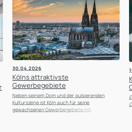
30.04.2026
1
Kölns attraktivste
Gewerbegebiete
r
Neben seinem Dom und der pulsierenden
E
Kulturszene ist Köln auch für seine
G
gewachsenen Gewerbegebiete mit
einzigartiger Architektur und interessanter
Geschichte bekannt.