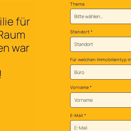
Thema
ie für
 Raum
Standort
*
en war
Für welchen Immobilientyp in
!
Vorname
*
E-Mail
*